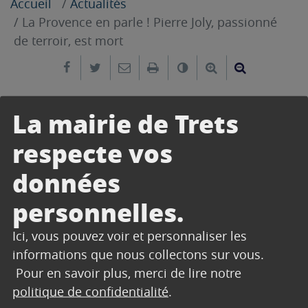
Accueil
Actualités
La Provence en parle ! Pierre Joly, passionné
de terroir, est mort
Partager sur Facebook
Partager sur Twitter
Envoyer par e-mail
Imprimer
Changer le contrast
Agrandir le tex
Réduire le
9 mai 2026
La mairie de Trets
La Provence du 9 mai 2026
respecte vos
données
personnelles.
Ici, vous pouvez voir et personnaliser les
informations que nous collectons sur vous.
Pour en savoir plus, merci de lire notre
politique de confidentialité
.