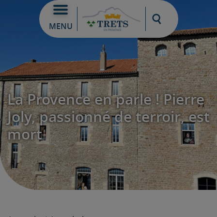
Moteur de re
MENU
La Provence en parle ! Pierre
Joly, passionné de terroir, est
mort