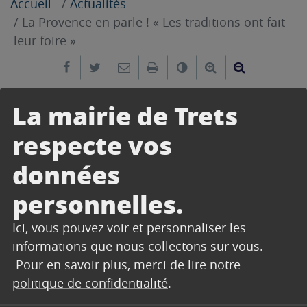
Accueil
Actualités
La Provence en parle ! « Les traditions ont fait
leur foire »
Partager sur Facebook
Partager sur Twitter
Envoyer par e-mail
Imprimer
Changer le contrast
Agrandir le tex
Réduire le
La mairie de Trets
2 avril 2026
La Provence du jeudi 2 avril 2026
respecte vos
données
personnelles.
Ici, vous pouvez voir et personnaliser les
informations que nous collectons sur vous.
Pour en savoir plus, merci de lire notre
politique de confidentialité
.