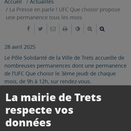
Accueil
Actualités
La Presse en parle ! UFC Que choisir propose
une permanence tous les mois
Partager sur Facebook
Partager sur Twitter
Envoyer par e-mail
Imprimer
Changer le contrast
Agrandir le tex
Réduire le
28 avril 2025
Le Pôle Solidarité de la Ville de Trets accueille de
nombreuses permanences dont une permanence
de l’UFC Que choisir le 3ème jeudi de chaque
mois, de 9h à 12h, sur rendez-vous.
La mairie de Trets
respecte vos
données