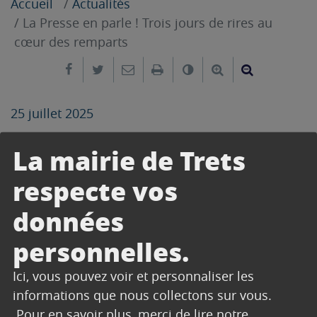
Accueil
Actualités
La Presse en parle ! Trois jours de rires au
cœur des remparts
Partager sur Facebook
Partager sur Twitter
Envoyer par e-mail
Imprimer
Changer le contrast
Agrandir le tex
Réduire le
25 juillet 2025
La mairie de Trets
respecte vos
données
personnelles.
Ici, vous pouvez voir et personnaliser les
informations que nous collectons sur vous.
Pour en savoir plus, merci de lire notre