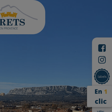
En
1
clic