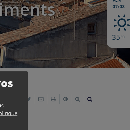
VEN
timents
07/08
35
vos
Partager sur Facebook
Partager sur Twitter
Envoyer par e-mail
Imprimer
Changer le contraste
Agrandir le texte
Réduire le text
us
olitique