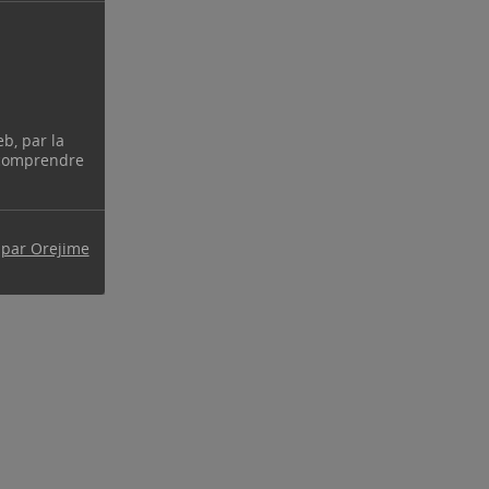
eb, par la
 comprendre
 par Orejime