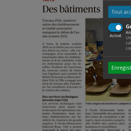
Tout ac
G
An
Activé
Ut
co
co
Enregist