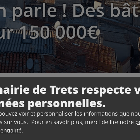
n parle ! Des bâ
ur 150 000€
airie de Trets respecte 
nées personnelles.
rle ! Des bâtiments rénovés pour 150 000€
 pouvez voir et personnaliser les informations que no
s sur vous. Pour en savoir plus, merci de lire notre
p
entialité
.