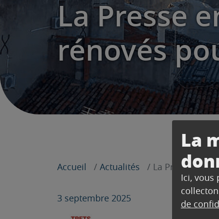
La Presse e
rénovés po
La m
don
Accueil
Actualités
La Presse en pa
Ici, vous
collecton
3 septembre 2025
de confid