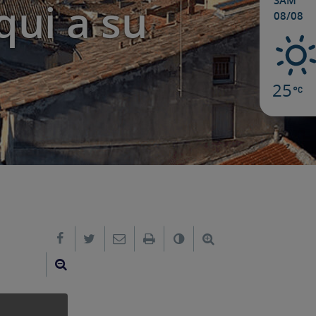
SAM
qui a su
08/08
25
Partager sur Facebook
Partager sur Twitter
Envoyer par e-mail
Imprimer
Changer le contraste
Agrandir le texte
Réduire le texte