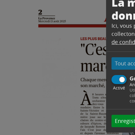
La m
don
Ici, vous
collecton
de confid
Tout ac
G
An
Activé
Ut
co
co
Enregist