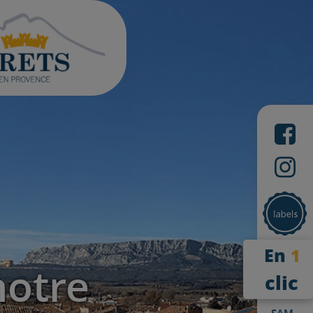
En
1
notre
clic