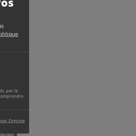
vos
us
olitique
eb, par la
 comprendre
 par Orejime