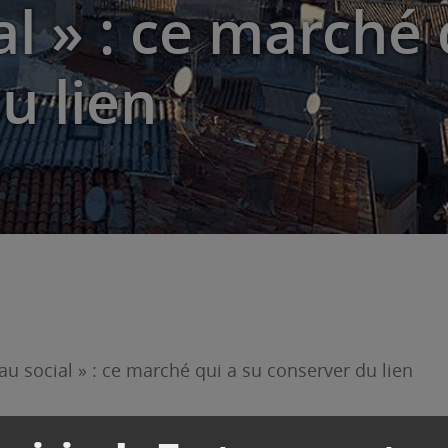
l » : ce marché 
u lien
eau social » : ce marché qui a su conserver du lien