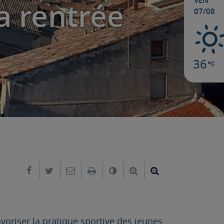
VEN
a rentrée
07/08
36
Partager sur Facebook
Partager sur Twitter
Envoyer par e-mail
Imprimer
Changer le contraste
Agrandir le texte
Réduire le text
voriser la pratique sportive des jeunes