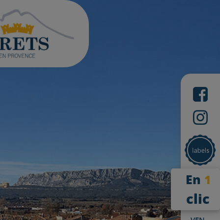
En
1
clic