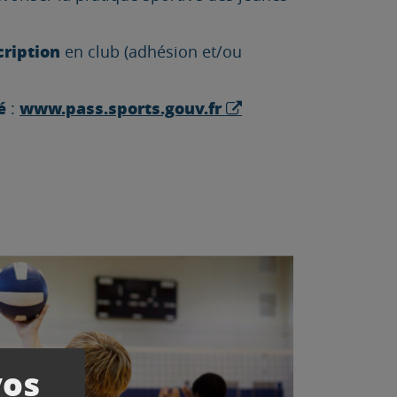
cription
en club (adhésion et/ou
é
www.pass.sports.gouv.fr
:
vos