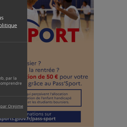
us
olitique
eb, par la
 comprendre
 par Orejime