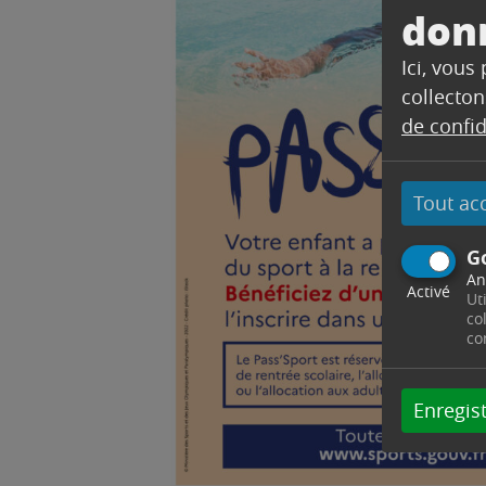
don
Ici, vous
collecton
de confid
Tout ac
G
An
Activé
Ut
co
co
Enregist