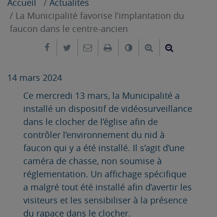
Accueil
Actualités
La Municipalité favorise l’implantation du
faucon dans le centre-ancien
Partager sur Facebook
Partager sur Twitter
Envoyer par e-mail
Imprimer
Changer le contrast
Agrandir le tex
Réduire le
14 mars 2024
Ce mercredi 13 mars, la Municipalité a
installé un dispositif de vidéosurveillance
dans le clocher de l’église afin de
contrôler l’environnement du nid à
faucon qui y a été installé. Il s’agit d’une
caméra de chasse, non soumise à
réglementation. Un affichage spécifique
a malgré tout été installé afin d’avertir les
visiteurs et les sensibiliser à la présence
du rapace dans le clocher.