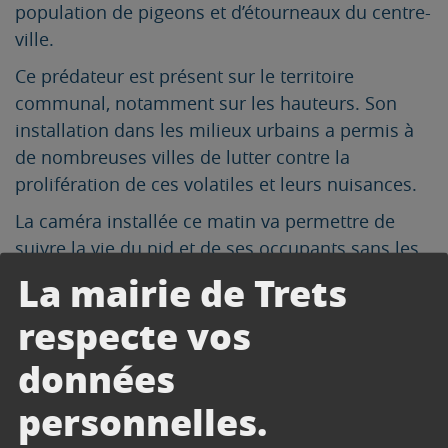
population de pigeons et d’étourneaux du centre-
ville.
Ce prédateur est présent sur le territoire
communal, notamment sur les hauteurs. Son
installation dans les milieux urbains a permis à
de nombreuses villes de lutter contre la
prolifération de ces volatiles et leurs nuisances.
La caméra installée ce matin va permettre de
suivre la vie du nid et de ses occupants sans les
déranger…
La mairie de Trets
Pour le moment, les lieux ne sont pas encore
respecte vos
habités mais nous ne manquerons pas de vous
données
donner des nouvelles dès qu’un « locataire » y
aura élu domicile !
personnelles.