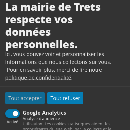
La mairie de Trets
30
respecte vos
ABONNEMENTS JEUNESSE
données
10
personnelles.
Ici, vous pouvez voir et personnaliser les
informations que nous collectons sur vous.
Pour en savoir plus, merci de lire notre
politique de confidentialité
.
Tout accepter
Tout refuser
Google Analytics
Analyse d'audience
Activé
Utilisation: Les cookies statistiques aident les
propriétaires du site Web, par la collecte et la