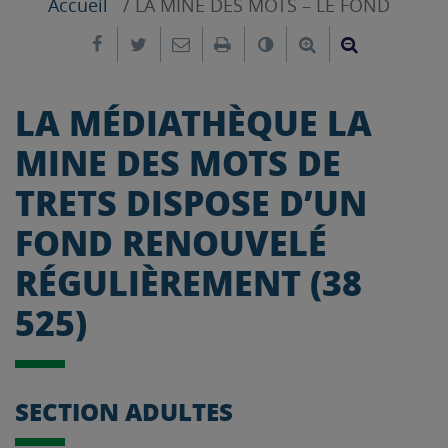
Accueil
LA MINE DES MOTS – LE FOND
Partager sur Facebook
Partager sur Twitter
Envoyer par e-mail
Imprimer
Changer le contrast
Agrandir le tex
Réduire le
LA MÉDIATHÈQUE LA
MINE DES MOTS DE
TRETS DISPOSE D’UN
FOND RENOUVELÉ
RÉGULIÈREMENT (38
525)
SECTION ADULTES