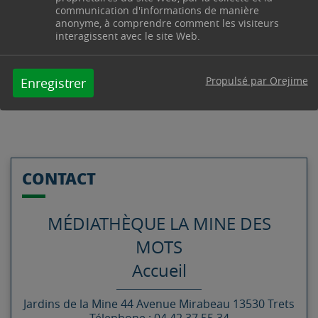
communication d'informations de manière
anonyme, à comprendre comment les visiteurs
RECHERCHEZ,
interagissent avec le site Web.
RÉSERVEZ…
Propulsé par Orejime
Enregistrer
CONTACT
MÉDIATHÈQUE LA MINE DES
MOTS
Accueil
Jardins de la Mine
44 Avenue Mirabeau
13530
Trets
Télephone : 04 42 37 55 34