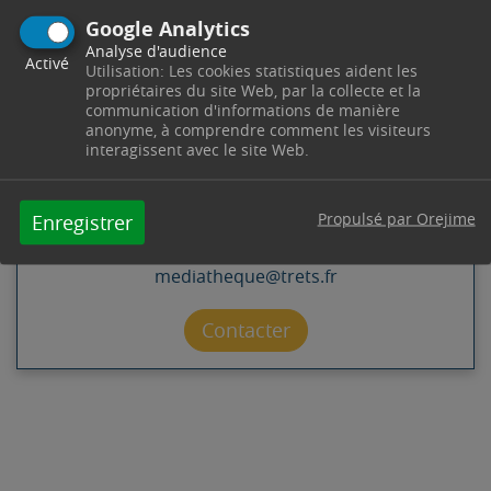
Google Analytics
MÉDIATHÈQUE LA MINE DES
Analyse d'audience
Activé
Utilisation: Les cookies statistiques aident les
MOTS
propriétaires du site Web, par la collecte et la
Accueil
communication d'informations de manière
anonyme, à comprendre comment les visiteurs
interagissent avec le site Web.
Jardins de la Mine
44 Avenue Mirabeau
13530
Trets
Télephone : 04 42 37 55 34
Horaires : Mardi de 14h00 à 18h00 – Mercredi de
Propulsé par Orejime
Enregistrer
9h00 à 12h30 & de 13h30 à 17h00 - Vendredi de
14h00 à 18h00 – Samedi de 09h00 à 12h30 -
mediatheque@trets.fr
Contacter par mail
Contacter