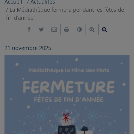
Accueil
Actualités
La Médiathèque fermera pendant les fêtes de
fin d’année
Partager sur Facebook
Partager sur Twitter
Envoyer par e-mail
Imprimer
Changer le contrast
Agrandir le tex
Réduire le
21 novembre 2025