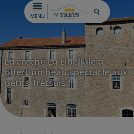
Moteur de re
MENU
La crèche La Libellule a
offert un beau spectacle aux
petits Tretsois !