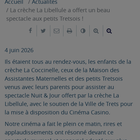
Accueil
Actualités
La crèche La Libellule a offert un beau
spectacle aux petits Tretsois !
Partager sur Facebook
Partager sur Twitter
Envoyer par e-mail
Imprimer
Changer le contrast
Agrandir le tex
Réduire le
4 juin 2026
Ils étaient tous au rendez-vous, les enfants de la
crèche La Coccinelle, ceux de la Maison des
Assistantes Maternelles et des petits Tretsois
venus avec leurs parents pour assister au
spectacle Nuit & Jour offert par la crèche La
Libellule, avec le soutien de la Ville de Trets pour
la mise à disposition du Cinéma Casino.
Notre cinéma a fait le plein ce matin, rires et
applaudissements ont résonné devant ce