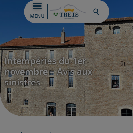
Moteur de re
MENU
Intempéries du 1er
novembre – Avis aux
sinistrés