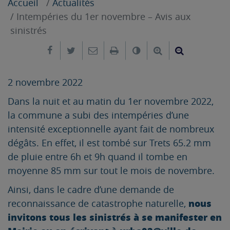
Accueil
Actualités
Intempéries du 1er novembre – Avis aux
sinistrés
Partager sur Facebook
Partager sur Twitter
Envoyer par e-mail
Imprimer
Changer le contrast
Agrandir le tex
Réduire le
2 novembre 2022
Dans la nuit et au matin du 1er novembre 2022,
la commune a subi des intempéries d’une
intensité exceptionnelle ayant fait de nombreux
dégâts. En effet, il est tombé sur Trets 65.2 mm
de pluie entre 6h et 9h quand il tombe en
moyenne 85 mm sur tout le mois de novembre.
Ainsi, dans le cadre d’une demande de
nous
reconnaissance de catastrophe naturelle,
invitons tous les sinistrés à se manifester en