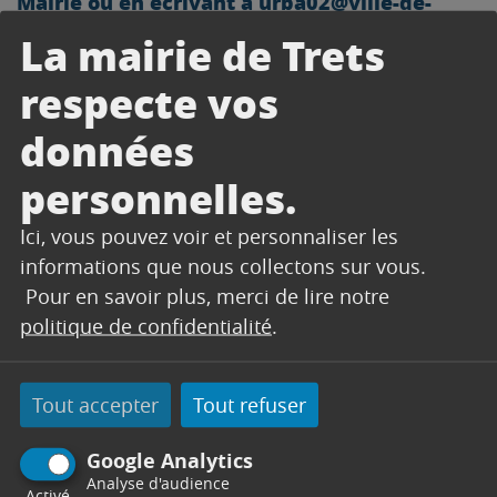
Mairie ou en écrivant à
urba02@ville-de-
trets.fr
pour se faire recenser.
La mairie de Trets
Afin de faciliter ce travail de recensement, il est
respecte vos
fortement conseillé de joindre à la déclaration
photographies et une courte lettre
des
données
décrivant les dégâts (avec un numéro de
personnelles.
téléphone et/ou un courriel).
La date limite de déclaration est fixée au
Ici, vous pouvez voir et personnaliser les
mercredi 09/11/2022 inclus.
informations que nous collectons sur vous.
Pour en savoir plus, merci de lire notre
politique de confidentialité
.
CONTACT
Tout accepter
Tout refuser
Google Analytics
ACCUEIL URBANISME -
Analyse d'audience
Activé