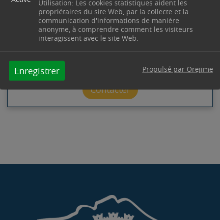
AMÉNAGEMENT DU TERRITOIRE
Utilisation: Les cookies statistiques aident les
propriétaires du site Web, par la collecte et la
communication d'informations de manière
Hôtel de Ville
Place du 14 Juillet
13530
Trets
anonyme, à comprendre comment les visiteurs
Télephone : 04 42 37 55 18
interagissent avec le site Web.
Horaires : Lundi, mardi & mercredi : 8h30-12h00 /
14h00-17h00 - Vendredi : 8h30-12h00 / 14h00-
16h30 - Fermé le jeudi - urba02@trets.fr
Propulsé par Orejime
Enregistrer
Contacter par mail
Contacter