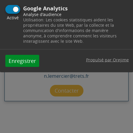
CONTACT
Google Analytics
Analyse d'audience
Activé
Utilisation: Les cookies statistiques aident les
propriétaires du site Web, par la collecte et la
DIRECTION PÔLE ENFANCE -
communication d'informations de manière
anonyme, à comprendre comment les visiteurs
ÉDUCATION - JEUNESSE
interagissent avec le site Web.
Centre de Loisirs
716 chemin des Vertus
13530
Trets
Propulsé par Orejime
Enregistrer
Télephone : 04 42 61 23 43
Horaires : Du lundi au venderdi de 8h30 à 12h00 -
n.lemercier@trets.fr
Contacter par mail
Contacter