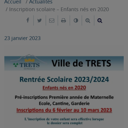
Accueil
Actualités
Inscription scolaire – Enfants nés en 2020
Partager sur Facebook
Partager sur Twitter
Envoyer par e-mail
Imprimer
Changer le contrast
Agrandir le tex
Réduire le
23 janvier 2023