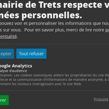
airie de Trets respecte 
nées personnelles.
ces activités patrimoniales à tous !
viale et écologique
Castrum Sa
 pouvez voir et personnaliser les informations que no
à la découverte du
nettoyant les sentiers
réserver la nature en
s sur vous. Pour en savoir plus, merci de lire notre
(ramas
p
entialité
.
née par les animateurs et les services de la ville.
sentier (papier, bouteilles, mégots…).
cepter
Tout refuser
s et échanges avec les acteurs engagés dans la protecti
oogle Analytics
ssant à partager en famille ou entre amis !
alyse d'audience
ilisation: Les cookies statistiques aident les propriétaires du site W
 patrimoine et engagement citoyen !
llecte et la communication d'informations de manière anonyme, à
mment les visiteurs interagissent avec le site Web.
rmulaire d’inscription à la Journée Verte sont uniquem
t Général sur la Protection des Données (RGPD), ell
s tiers. Vous pouvez exercer vos droits d’accès, de re
Propulsé
rer
cation@trets.fr