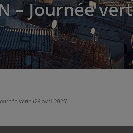
 – Journée verte
urnée verte (26 avril 2025)
tre village à l’honneur à travers ses activités, ses sor