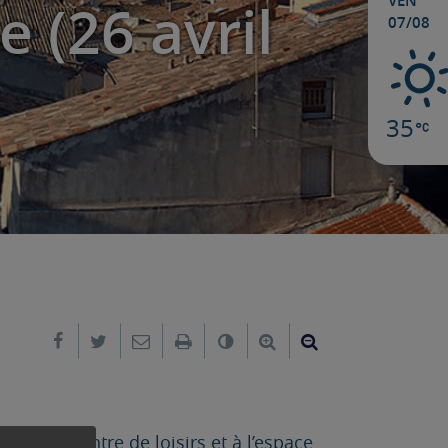
VEN
 (26 avril
07/08
35
Partager sur Facebook
Partager sur Twitter
Envoyer par e-mail
Imprimer
Changer le contraste
Agrandir le texte
Réduire le text
ties au centre de loisirs et à l’espace