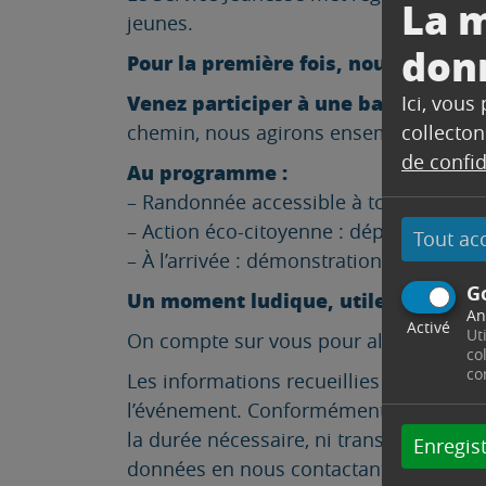
La m
jeunes.
don
Pour la première fois, nous ouvrons 
Venez participer à une balade convi
Ici, vous
chemin, nous agirons ensemble pour p
collecton
de confid
Au programme :
– Randonnée accessible à tous, accompag
– Action éco-citoyenne : dépollution du 
Tout ac
– À l’arrivée : démonstrations, activité
G
Un moment ludique, utile et enrichi
An
Activé
Ut
On compte sur vous pour allier nature,
co
co
Les informations recueillies dans ce fo
l’événement. Conformément au Règlemen
la durée nécessaire, ni transmises à de
Enregist
données en nous contactant à
communi