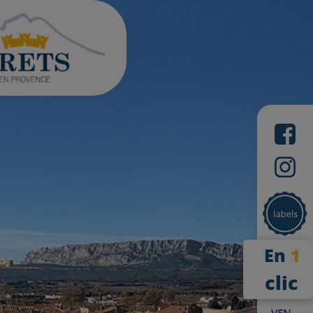
En
1
clic