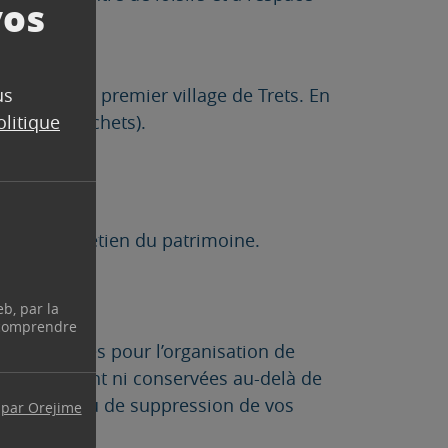
vos
int-Michel
us
, premier village de Trets. En
sage de déchets).
olitique
on et l’entretien du patrimoine.
eb, par la
 comprendre
ent utilisées pour l’organisation de
es ne seront ni conservées au-delà de
ctification ou de suppression de vos
 par Orejime