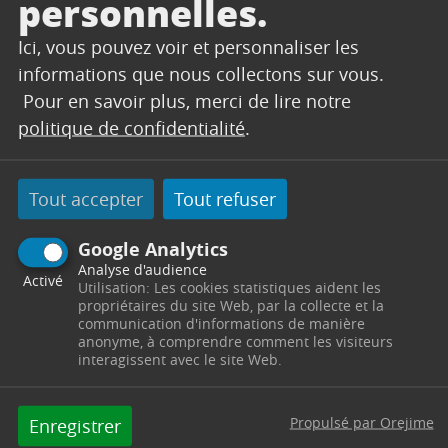
personnelles.
Pas de buvette sur place.
Aucune séance d’autographes n’est prévue lors
Ici, vous pouvez voir et personnaliser les
de cet événement.
informations que nous collectons sur vous.
Pour en savoir plus, merci de lire notre
Nous vous remercions de votre compréhension
politique de confidentialité
.
et vous attendons nombreux pour soutenir notre
équipe nationale.
Tout accepter
Tout refuser
formulaire
Pour vous inscrire, veuillez remplir le
ci-dessous
(un formulaire par personne,
Google Analytics
majeure comme mineure)
Analyse d'audience
ATTENTION ! PLACES LIMITÉES
Activé
Utilisation: Les cookies statistiques aident les
propriétaires du site Web, par la collecte et la
Protection des Données Personnelles
communication d'informations de manière
anonyme, à comprendre comment les visiteurs
Conformément au Règlement Général sur la
interagissent avec le site Web.
Protection des Données (RGPD), nous vous
informons que toutes les informations recueillies
Propulsé par Orejime
Enregistrer
à travers ce questionnaire d’inscription seront