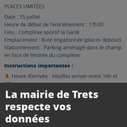
PLACES LIMITÉES
Date : 15 juillet
Heure de début de l’entraînement : 17h30
Lieu : Complexe sportif la Gardi
Emplacement : Bute engazonnée (places debout)
Stationnement : Parking aménagé dans le champ
en face de l’entrée du complexe
Instructions importantes :
Heure d’arrivée : Veuillez arriver entre 16h et
17h.
La mairie de Trets
Pour des raisons de sécurité, aucune entrée ne
sera autorisée après 17h.
respecte vos
Merci de vous munir d’une bouteille d’eau et une
données
casquette pour vous protéger du soleil.