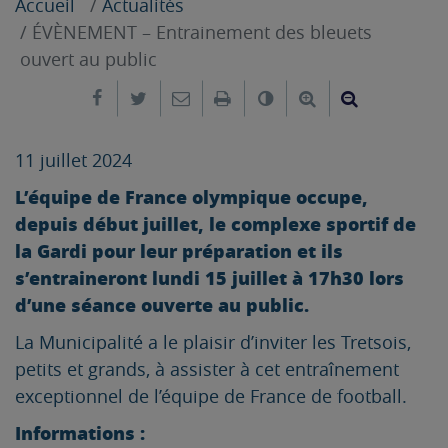
Accueil
Actualités
ÉVÈNEMENT – Entrainement des bleuets
ouvert au public
Partager sur Facebook
Partager sur Twitter
Envoyer par e-mail
Imprimer
Changer le contrast
Agrandir le tex
Réduire le
11 juillet 2024
L’équipe de France olympique occupe,
depuis début juillet, le complexe sportif de
la Gardi pour leur préparation et ils
s’entraineront lundi 15 juillet à 17h30 lors
d’une séance ouverte au public.
La Municipalité a le plaisir d’inviter les Tretsois,
petits et grands, à assister à cet entraînement
exceptionnel de l’équipe de France de football.
Informations :