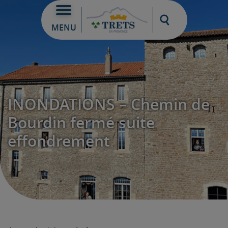
Moteur de re
MENU
INONDATIONS – Chemin de
Bourdin fermé suite
effondrement