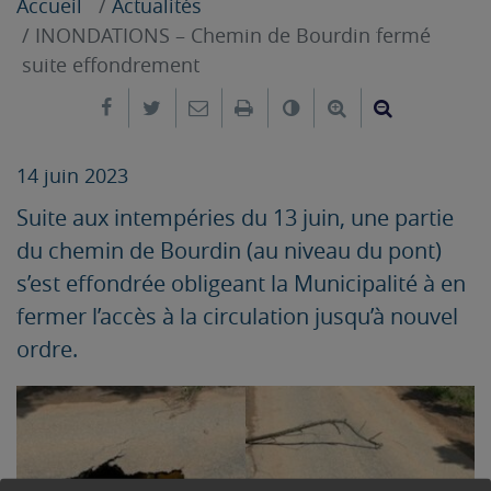
Accueil
Actualités
INONDATIONS – Chemin de Bourdin fermé
suite effondrement
Partager sur Facebook
Partager sur Twitter
Envoyer par e-mail
Imprimer
Changer le contrast
Agrandir le tex
Réduire le
14 juin 2023
Suite aux intempéries du 13 juin, une partie
du chemin de Bourdin (au niveau du pont)
s’est effondrée obligeant la Municipalité à en
fermer l’accès à la circulation jusqu’à nouvel
ordre.