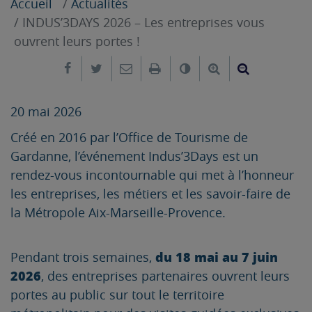
Accueil
Actualités
INDUS’3DAYS 2026 – Les entreprises vous
ouvrent leurs portes !
Partager sur Facebook
Partager sur Twitter
Envoyer par e-mail
Imprimer
Changer le contrast
Agrandir le tex
Réduire le
20 mai 2026
Créé en 2016 par l’Office de Tourisme de
Gardanne, l’événement Indus’3Days est un
rendez-vous incontournable qui met à l’honneur
les entreprises, les métiers et les savoir-faire de
la Métropole Aix-Marseille-Provence.
du 18 mai au 7 juin
Pendant trois semaines,
2026
, des entreprises partenaires ouvrent leurs
portes au public sur tout le territoire