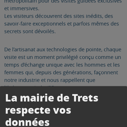
métropolitain pour des visites guidées exclusives
et immersives.
Les visiteurs découvrent des sites inédits, des
savoir-faire exceptionnels et parfois mêmes des
secrets sont dévoilés.
De l’artisanat aux technologies de pointe, chaque
visite est un moment privilégié conçu comme un
temps d’échange unique avec les hommes et les
femmes qui, depuis des générations, façonnent
notre industrie et nous rappellent que
l’événement Indus’3Days est avant tout une
La mairie de Trets
expérience humaine.
respecte vos
Pour cette édition 2026, deux de nos
données
producteurs tretsois vous accueillent :