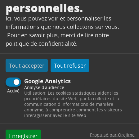
personnelles.
Domaine Jas Monges
Ici, vous pouvez voir et personnaliser les
informations que nous collectons sur vous.
En AOP Côtes de Provence Cru Sainte-Victoire, le
Pour en savoir plus, merci de lire notre
domaine familial Jas Monges, produit des vins
politique de confidentialité
.
bio et partage avec passion l’authenticité de son
terroir.
Tout accepter
Tout refuser
À découvrir pendant la visite :
Google Analytics
Visite de cave, découverte du métier de vigneron
Analyse d'audience
et dégustation de vin dans un cadre idyllique.
Activé
Utilisation: Les cookies statistiques aident les
propriétaires du site Web, par la collecte et la
communication d'informations de manière
Adeline en Provence
anonyme, à comprendre comment les visiteurs
interagissent avec le site Web.
Adeline cultive 30 à 40 variétés de plantes
aromatiques et médicinales ainsi que de la
Propulsé par Orejime
Enregistrer