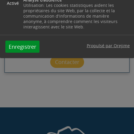
Activé
Utilisation: Les cookies statistiques aident les
propriétaires du site Web, par la collecte et la
Office de Tourisme
Château des Remparts -
communication d'informations de manière
Boulevard Etienne Boyer
13530
Trets
anonyme, à comprendre comment les visiteurs
Télephone : 04 42 61 23 78
interagissent avec le site Web.
Horaires : Du 01/10 au 31/05 : du lundi au vendredi
de 8h30 à 12h00 & de 13h30 à 17h00 - Du 01/06 au
30/09 : du mardi au samedi de 8h30 à 12h00 & de
Propulsé par Orejime
Enregistrer
13h30 à 17h00 - culture@trets.fr
Contacter par mail
Contacter