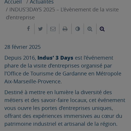
Accueil
Actualités
INDUS’3DAYS 2025 – L’évènement de la visite
d’entreprise
Partager sur Facebook
Partager sur Twitter
Envoyer par e-mail
Imprimer
Changer le contrast
Agrandir le tex
Réduire le
28 février 2025
Indus’ 3 Days
Depuis 2016,
est l’événement
phare de la visite d’entreprises organisé par
l’Office de Tourisme de Gardanne en Métropole
Aix-Marseille-Provence.
Destiné à mettre en lumière la diversité des
métiers et des savoir-faire locaux, cet événement
vous ouvre les portes d’entreprises uniques,
offrant des expériences immersives au cœur du
patrimoine industriel et artisanal de la région.