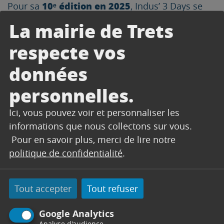
10ᵉ édition en 2025
Pour sa
, Indus’ 3 Days se
déroulera du 24 mars au 13 avril avec un
La mairie de Trets
200 visites guidées
programme d’environ
respecte vos
réparties dans une centaine d’entreprises.
Plus d’informations :
https://indus3days.fr/
données
LE PROGRAMME
personnelles.
Ici, vous pouvez voir et personnaliser les
informations que nous collectons sur vous.
Télécharger
Pour en savoir plus, merci de lire notre
politique de confidentialité
.
CONTACT
Tout accepter
Tout refuser
Google Analytics
SERVICE CULTURE
Analyse d'audience