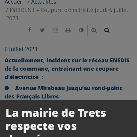
Accueil
Actualités
INCIDENT – Coupure d’électricité jeudi 6 juillet
2023
Partager sur Facebook
Partager sur Twitter
Envoyer par e-mail
Imprimer
Changer le contrast
Agrandir le tex
Réduire le
6 juillet 2023
Actuellement, incident sur le réseau ENEDIS
de la commune, entrainant une coupure
d’électricité :
Avenue Mirabeau jusqu’au rond-point
des Français Libres
Avenue René CASSIN
La mairie de Trets
Intervention en cours des équipes ENEDIS,
respecte vos
rétablissement probable vers 18h00