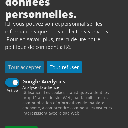
données
personnelles.
CONTACT
Ici, vous pouvez voir et personnaliser les
informations que nous collectons sur vous.
Pour en savoir plus, merci de lire notre
SERVICES TECHNIQUES
politique de confidentialité
.
Secrétariat
Centre Technique Municipal
Chemin des Vertus
Tout accepter
Tout refuser
13530
Trets
Télephone : 04 42 61 23 90 / 04 42 61 23 91
Horaires : Du lundi au jeudi de 8h00 à 12h00 et de
Google Analytics
13h30 à 17h30 - le vendredi de 8h00 à 12h00 -
Analyse d'audience
Activé
servicestechniques@trets.fr
Utilisation: Les cookies statistiques aident les
propriétaires du site Web, par la collecte et la
communication d'informations de manière
Contacter par mail
Contacter
anonyme, à comprendre comment les visiteurs
interagissent avec le site Web.