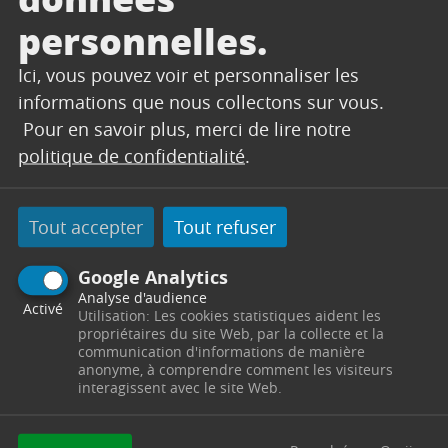
personnelles.
Ici, vous pouvez voir et personnaliser les
informations que nous collectons sur vous.
Pour en savoir plus, merci de lire notre
politique de confidentialité
.
CONTACT
Tout accepter
Tout refuser
ECONOMIE / COMMERCES
Google Analytics
Hôtel de Ville
Place du 14 Juillet
13530
Trets
Analyse d'audience
Télephone : eco-commerces@trets.fr
Activé
Utilisation: Les cookies statistiques aident les
propriétaires du site Web, par la collecte et la
communication d'informations de manière
Contacter par mail
Contacter
anonyme, à comprendre comment les visiteurs
interagissent avec le site Web.