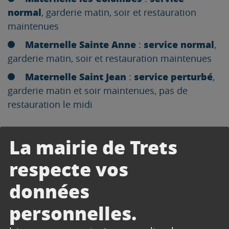
normal
, garderie matin, soir et restauration
maintenues
Maternelle Sainte Anne
service normal
:
,
garderie matin, soir et restauration maintenues
Maternelle Saint Jean
service perturbé
:
,
garderie matin et soir maintenues, pas de
restauration le midi
La mairie de Trets
ÉCOLES ÉLÉMENTAIRES
respecte vos
données
Élémentaire Jean Moulin
école fermée
:
,
personnelles.
pas de garderie matin et soir, pas de
restauration, pas de SMA