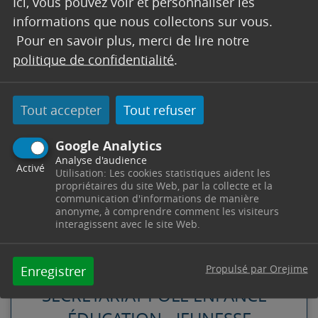
Ici, vous pouvez voir et personnaliser les
Élémentaire Edmond Brun
service
:
informations que nous collectons sur vous.
normal
, garderie matin, soir et restauration
Pour en savoir plus, merci de lire notre
maintenues
politique de confidentialité
.
Élémentaire Saint Jean
service perturbé
:
,
pas de garderie matin et soir, pas de restauration
Tout accepter
Tout refuser
le midi
Google Analytics
Élémentaire Victor Hugo
service normal
:
,
Analyse d'audience
garderie matin, soir et restauration maintenues
Activé
Utilisation: Les cookies statistiques aident les
propriétaires du site Web, par la collecte et la
communication d'informations de manière
anonyme, à comprendre comment les visiteurs
interagissent avec le site Web.
CONTACT
Propulsé par Orejime
Enregistrer
SECRÉTARIAT PÔLE ENFANCE -