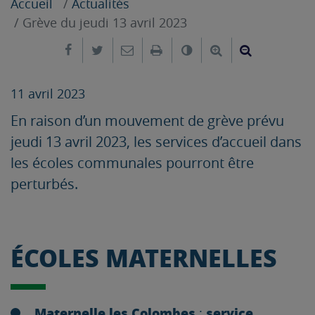
Accueil
Actualités
Grève du jeudi 13 avril 2023
Partager sur Facebook
Partager sur Twitter
Envoyer par e-mail
Imprimer
Changer le contrast
Agrandir le tex
Réduire le
11 avril 2023
En raison d’un mouvement de grève prévu
jeudi 13 avril 2023, les services d’accueil dans
les écoles communales pourront être
perturbés.
ÉCOLES MATERNELLES
Maternelle les Colombes
service
: