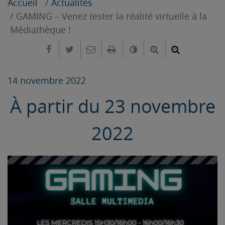
Accueil
Actualités
GAMING – Venez tester la réalité virtuelle à la
Médiathèque !
Partager sur Facebook
Partager sur Twitter
Envoyer par e-mail
Imprimer
Changer le contrast
Agrandir le tex
Réduire le
14 novembre 2022
À partir du 23 novembre
2022