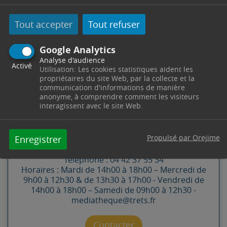
Tout accepter
Tout refuser
Google Analytics
CONTACT
Analyse d'audience
Activé
Utilisation: Les cookies statistiques aident les
propriétaires du site Web, par la collecte et la
communication d'informations de manière
MÉDIATHÈQUE LA MINE DES
anonyme, à comprendre comment les visiteurs
interagissent avec le site Web.
MOTS
Accueil
Propulsé par Orejime
Enregistrer
Jardins de la Mine
44 Avenue Mirabeau
13530
Trets
Télephone : 04 42 37 55 34
Horaires : Mardi de 14h00 à 18h00 – Mercredi de
9h00 à 12h30 & de 13h30 à 17h00 - Vendredi de
14h00 à 18h00 – Samedi de 09h00 à 12h30 -
mediatheque@trets.fr
Contacter par mail
Contacter