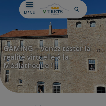
Moteur de re
MENU
GAMING – Venez tester la
réalité virtuelle à la
Médiathèque !