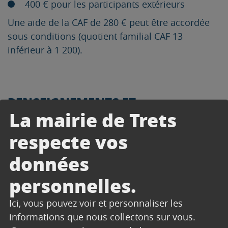
400 € pour les participants extérieurs
Une aide de la CAF de 280 € peut être accordée
sous conditions (quotient familial CAF 13
inférieur à 1 200).
RENSEIGNEMENTS ET
La mairie de Trets
INSCRIPTIONS
respecte vos
Service Jeunesse de la Ville de Trets
données
Tél. : 04 42 61 23 71
personnelles.
Retrouvez également toutes les informations et
les modalités d’inscription sur le site de l’IFAC
Ici, vous pouvez voir et personnaliser les
Formation :
www.ifac-formation.fr
informations que nous collectons sur vous.