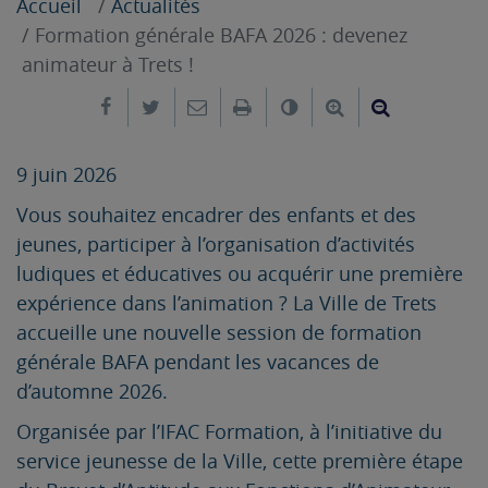
Accueil
Actualités
Formation générale BAFA 2026 : devenez
animateur à Trets !
Partager sur Facebook
Partager sur Twitter
Envoyer par e-mail
Imprimer
Changer le contrast
Agrandir le tex
Réduire le
9 juin 2026
Vous souhaitez encadrer des enfants et des
jeunes, participer à l’organisation d’activités
ludiques et éducatives ou acquérir une première
expérience dans l’animation ? La Ville de Trets
accueille une nouvelle session de formation
générale BAFA pendant les vacances de
d’automne 2026.
Organisée par l’IFAC Formation, à l’initiative du
service jeunesse de la Ville, cette première étape