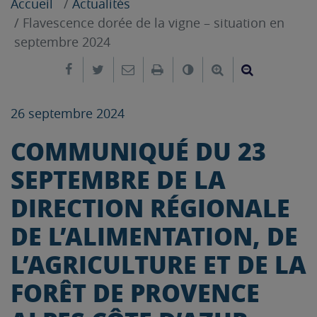
Accueil
Actualités
Flavescence dorée de la vigne – situation en
septembre 2024
Partager sur Facebook
Partager sur Twitter
Envoyer par e-mail
Imprimer
Changer le contrast
Agrandir le tex
Réduire le
26 septembre 2024
COMMUNIQUÉ DU 23
SEPTEMBRE DE LA
DIRECTION RÉGIONALE
DE L’ALIMENTATION, DE
L’AGRICULTURE ET DE LA
FORÊT DE PROVENCE