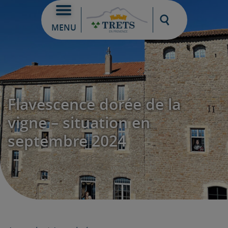
Moteur de re
MENU
Flavescence dorée de la
vigne – situation en
septembre 2024