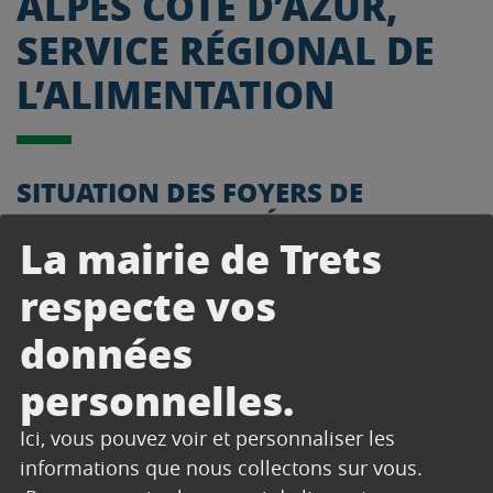
ALPES CÔTE D’AZUR,
SERVICE RÉGIONAL DE
L’ALIMENTATION
SITUATION DES FOYERS DE
FLAVESCENCE DORÉE DE LA VIGNE
La mairie de Trets
AU 20 SEPTEMBRE 2024
respecte vos
Télécharger
données
personnelles.
Ici, vous pouvez voir et personnaliser les
informations que nous collectons sur vous.