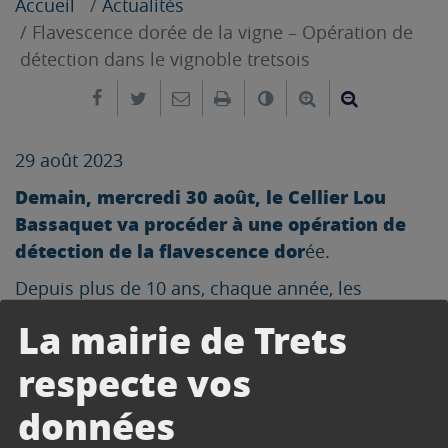
Accueil
Actualités
Flavescence dorée de la vigne – Opération de
détection dans le vignoble tretsois
Partager sur Facebook
Partager sur Twitter
Envoyer par e-mail
Imprimer
Changer le contrast
Agrandir le tex
Réduire le
29 août 2023
Demain, mercredi 30 août, le Cellier Lou
Bassaquet va procéder à une opération de
détection de la flavescence dor
ée.
Depuis plus de 10 ans, chaque année, les
viticulteurs se mobilisent pour confirmer
La mairie de Trets
l’absence d’une maladie dans le vignoble tretsois.
respecte vos
Cette maladie, la flavescence dorée, lorsqu’elle
est présente et mal maîtrisée, entraîne en
données
quelques années l’arrachage de parcelles