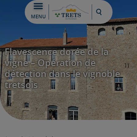
Moteur de re
MENU
Flavescence dorée de la
vigne – Opération de
détection dans le vignoble
tretsois