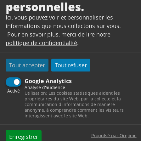
personnelles.
entières et nuit à la biodiversité des territoires
touchés.
Ici, vous pouvez voir et personnaliser les
La meilleure façon de lutter consiste à s’assurer
informations que nous collectons sur vous.
annuellement de la bonne santé des vignes et
Pour en savoir plus, merci de lire notre
d’agir au plus vite en cas de problème.
politique de confidentialité
.
Pour cela, le Cellier Lou Basaquet a fait appel à
des volontaires qui circuleront demain, à pied et
Tout accepter
Tout refuser
en quads, dans les vignobles de la commune.
Google Analytics
Cette opération, durant la quelle vous serez
Analyse d'audience
amenés à croiser et observer des quads
Activé
Utilisation: Les cookies statistiques aident les
circulant sur les parcelles, se déroulera de
propriétaires du site Web, par la collecte et la
communication d'informations de manière
7h du matin à 18h.
anonyme, à comprendre comment les visiteurs
interagissent avec le site Web.
Propulsé par Orejime
Enregistrer