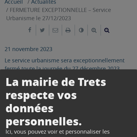
Accueil
Actualités
FERMETURE EXCEPTIONNELLE – Service
Urbanisme le 27/12/2023
Partager sur Facebook
Partager sur Twitter
Envoyer par e-mail
Imprimer
Changer le contrast
Agrandir le tex
Réduire le
21 novembre 2023
Le service urbanisme sera exceptionnellement
fermé toute la journée du 27 décembre 2023
La mairie de Trets
respecte vos
données
CONTACT
personnelles.
ACCUEIL URBANISME -
Ici, vous pouvez voir et personnaliser les
AMÉNAGEMENT DU TERRITOIRE