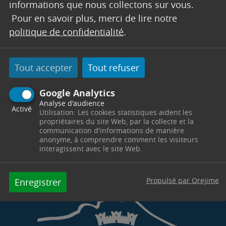
informations que nous collectons sur vous.
Pour en savoir plus, merci de lire notre
Hôtel de Ville
Place du 14 Juillet
13530
Trets
Télephone : 04 42 37 55 18
politique de confidentialité
.
Horaires : Lundi, mardi & mercredi : 8h30-12h00 /
14h00-17h00 - Vendredi : 8h30-12h00 / 14h00-
16h30 - Fermé le jeudi - urba02@trets.fr
Tout accepter
Tout refuser
Contacter par mail
Contacter
Google Analytics
Analyse d'audience
Activé
Utilisation: Les cookies statistiques aident les
propriétaires du site Web, par la collecte et la
communication d'informations de manière
anonyme, à comprendre comment les visiteurs
interagissent avec le site Web.
Propulsé par Orejime
Enregistrer