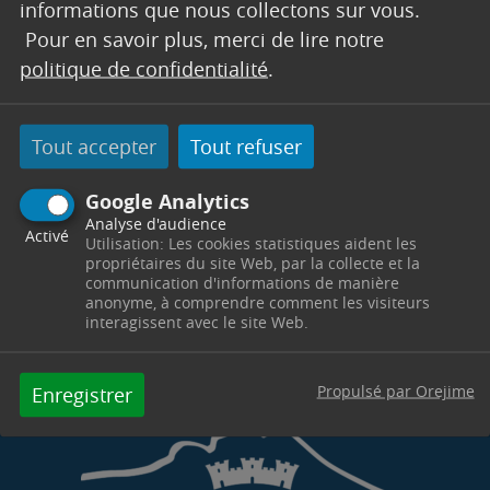
informations que nous collectons sur vous.
Pour en savoir plus, merci de lire notre
Hôtel de Ville
Place du 14 Juillet
13530
Trets
Télephone : 04 42 37 55 18
politique de confidentialité
.
Horaires : Lundi, mardi & mercredi : 8h30-12h00 /
14h00-17h00 - Vendredi : 8h30-12h00 / 14h00-
16h30 - Fermé le jeudi - urba02@trets.fr
Tout accepter
Tout refuser
Contacter par mail
Contacter
Google Analytics
Analyse d'audience
Activé
Utilisation: Les cookies statistiques aident les
propriétaires du site Web, par la collecte et la
communication d'informations de manière
anonyme, à comprendre comment les visiteurs
interagissent avec le site Web.
Propulsé par Orejime
Enregistrer