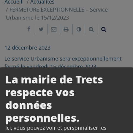
Accueil
Actualités
FERMETURE EXCEPTIONNELLE – Service
Urbanisme le 15/12/2023
Partager sur Facebook
Partager sur Twitter
Envoyer par e-mail
Imprimer
Changer le contrast
Agrandir le tex
Réduire le
12 décembre 2023
Le service Urbanisme sera exceptionnellement
fermé le vendredi 15 décembre 2023.
La mairie de Trets
respecte vos
données
CONTACT
personnelles.
ACCUEIL URBANISME -
Ici, vous pouvez voir et personnaliser les
AMÉNAGEMENT DU TERRITOIRE