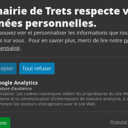
xceptionnelle d
airie de Trets respecte 
nées personnelles.
 pouvez voir et personnaliser les informations que no
s sur vous. Pour en savoir plus, merci de lire notre
p
entialité
.
cepter
Tout refuser
oogle Analytics
alyse d'audience
ilisation: Les cookies statistiques aident les propriétaires du site W
tionnelle du service Urbanisme
llecte et la communication d'informations de manière anonyme, à
mment les visiteurs interagissent avec le site Web.
Propulsé
rer
e service Urbanisme sera fermé ce jour, jeudi 8 juin 2