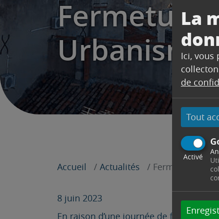
Fermeture e
La m
don
Urbanisme
Ici, vous
collecton
de confid
Tout ac
G
An
Activé
Ut
Accueil
Actualités
Fermeture excep
co
co
8 juin 2023
Enregist
En raison d’une journée de formation, l