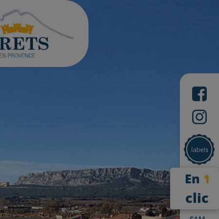
En
1
clic