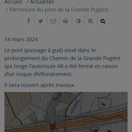
Accueil
Actualités
Fermeture du pont de la Grande Pugère
Partager sur Facebook
Partager sur Twitter
Envoyer par e-mail
Imprimer
Changer le contrast
Agrandir le tex
Réduire le
14 mars 2024
Le pont (passage à gué) situé dans le
prolongement du Chemin de la Grande Pugère
qui longe l’autoroute A8 a été fermé en raison
d’un risque d’effondrement.
Il sera rouvert après travaux.