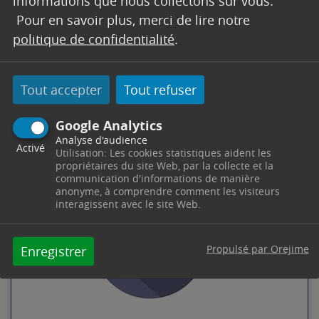
informations que nous collectons sur vous.
police.municipale@trets.fr
Pour en savoir plus, merci de lire notre
Contacter par mail
Contacter
politique de confidentialité
.
Tout accepter
Tout refuser
Google Analytics
DOCUMENTS
Analyse d'audience
Activé
Utilisation: Les cookies statistiques aident les
propriétaires du site Web, par la collecte et la
communication d'informations de manière
anonyme, à comprendre comment les visiteurs
interagissent avec le site Web.
Propulsé par Orejime
Enregistrer