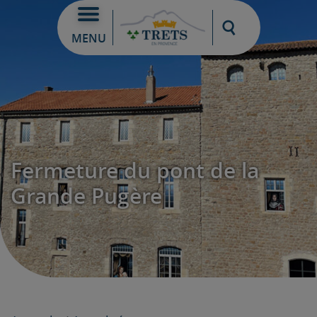
Moteur de re
MENU
Fermeture du pont de la
Grande Pugère