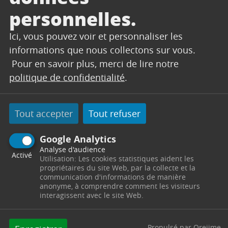
personnelles.
2h12
Ici, vous pouvez voir et personnaliser les
Tout public avec avertissement
informations que nous collectons sur vous.
Pour en savoir plus, merci de lire notre
La chute du maléfique Empire Galactique
politique de confidentialité
.
a précipité la dispersion des seigneurs de
guerre impériaux à travers la galaxie…
Pour protéger tout ce pour quoi la
Tout accepter
Tout refuser
Rébellion s’est battue, la jeune Nouvelle
République décide de faire appel au
Google Analytics
légendaire chasseur de primes
Analyse d'audience
Activé
Utilisation: Les cookies statistiques aident les
mandalorien Din Djarin et son jeune
propriétaires du site Web, par la collecte et la
apprenti Grogu…
communication d'informations de manière
anonyme, à comprendre comment les visiteurs
interagissent avec le site Web.
L’OBJET DU DÉLIT
Propulsé par Orejime