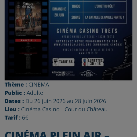
Thème :
CINEMA
Public :
Adulte
Dates :
Du 26 juin 2026 au 28 juin 2026
Lieu :
Cinéma Casino - Cour du Château
Tarif :
6€
CINÉMA PLEIN AIR –