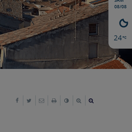
SAM
08/08
24
Partager sur Facebook
Partager sur Twitter
Envoyer par e-mail
Imprimer
Changer le contraste
Agrandir le texte
Réduire le text