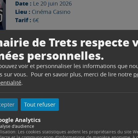
Date :
Le 20 juin 2026
Lieu :
Cinéma Casino
Tarif :
6€
airie de Trets respecte 
nées personnelles.
 pouvez voir et personnaliser les informations que no
s sur vous. Pour en savoir plus, merci de lire notre
p
entialité
.
cepter
Tout refuser
oogle Analytics
alyse d'audience
ilisation: Les cookies statistiques aident les propriétaires du site W
llecte et la communication d'informations de manière anonyme, à