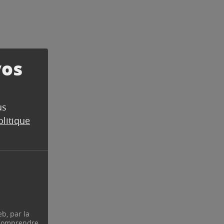
vos
us
olitique
eb, par la
 comprendre