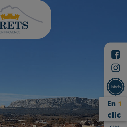
En
1
clic