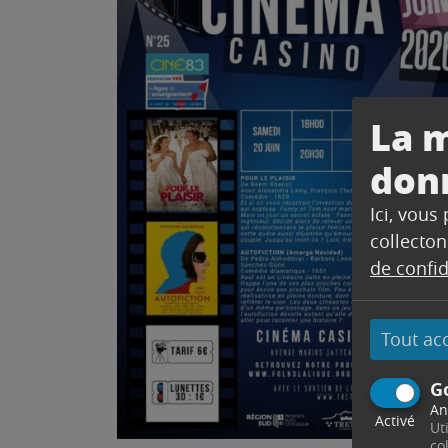
La m
don
Ici, vous
collecton
de confid
Tout ac
G
An
Activé
Ut
co