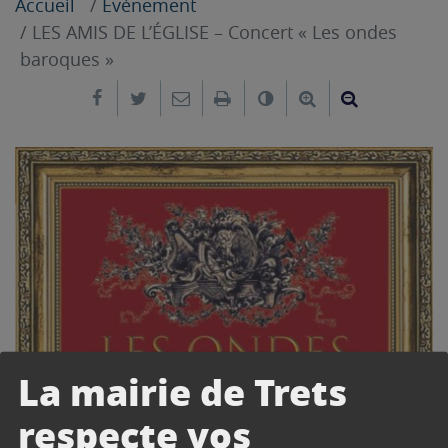
Accueil
Evènement
LES AMIS DE L’ÉGLISE – Concert « Les ondes
baroques »
Partager sur Facebook
Partager sur Twitter
Envoyer par e-mail
Imprimer
Changer le contrast
Agrandir le tex
Réduire le
La mairie de Trets
respecte vos