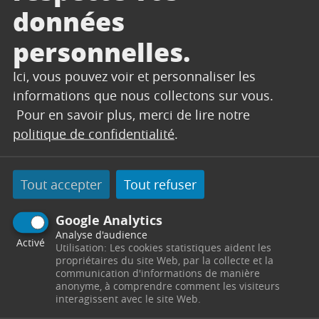
données
personnelles.
Ici, vous pouvez voir et personnaliser les
informations que nous collectons sur vous.
Pour en savoir plus, merci de lire notre
politique de confidentialité
.
Tout accepter
Tout refuser
Thème :
CONCERT
Google Analytics
Public :
Tout Public
Analyse d'audience
Activé
Utilisation: Les cookies statistiques aident les
Date :
Le 31 janvier 2026
propriétaires du site Web, par la collecte et la
Lieu :
Église
communication d'informations de manière
anonyme, à comprendre comment les visiteurs
Horaires :
17h
interagissent avec le site Web.
Tarif :
Participation libre