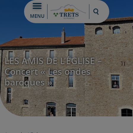
Moteur de re
MENU
LES AMIS DE L’ÉGLISE –
Concert « Les ondes
baroques »