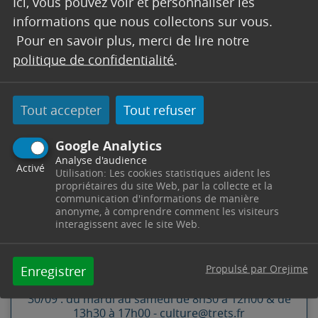
Ici, vous pouvez voir et personnaliser les
informations que nous collectons sur vous.
Pour en savoir plus, merci de lire notre
politique de confidentialité
.
Screenshot
Tout accepter
Tout refuser
Google Analytics
CONTACT
Analyse d'audience
Activé
Utilisation: Les cookies statistiques aident les
propriétaires du site Web, par la collecte et la
SERVICE CULTURE
communication d'informations de manière
anonyme, à comprendre comment les visiteurs
interagissent avec le site Web.
Office de Tourisme
Château des Remparts -
Boulevard Etienne Boyer
13530
Trets
Télephone : 04 42 61 23 78
Propulsé par Orejime
Enregistrer
Horaires : Du 01/10 au 31/05 : du lundi au vendredi
de 8h30 à 12h00 & de 13h30 à 17h00 - Du 01/06 au
30/09 : du mardi au samedi de 8h30 à 12h00 & de
13h30 à 17h00 - culture@trets.fr