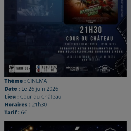
Thème :
CINEMA
Date :
Le 26 juin 2026
Lieu :
Cour du Château
Horaires :
21h30
Tarif :
6€