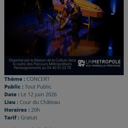
Thème :
CONCERT
Public :
Tout Public
Date :
Le 12 juin 2026
Lieu :
Cour du Château
Horaires :
20h
Tarif :
Gratuit