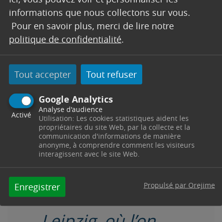
informations que nous collectons sur vous.
concertent avec
Pour en savoir plus, merci de lire notre
politique de confidentialité
.
virtuosité pour
vous transporter
Tout accepter
Tout refuser
dans le fameux
Google Analytics
Analyse d'audience
Activé
établissement de
Utilisation: Les cookies statistiques aident les
propriétaires du site Web, par la collecte et la
communication d'informations de manière
Monsieur
anonyme, à comprendre comment les visiteurs
interagissent avec le site Web.
Zimmermann au
Propulsé par Orejime
Enregistrer
18ème siècle à
Leipzig, où l’on