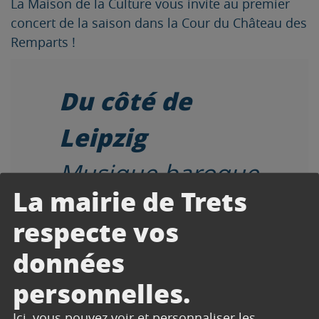
La Maison de la Culture vous invite au premier
concert de la saison dans la Cour du Château des
Remparts !
Du côté de
Leipzig
Musique baroque
La mairie de Trets
Clavecin, flûte,
respecte vos
violon et viole de
données
gambe
personnelles.
improvisent et
Ici, vous pouvez voir et personnaliser les