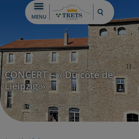
Moteur de re
MENU
CONCERT – « Du côté de
Lieipzig »