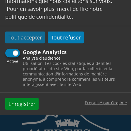
informations que nous collectons sur vous.
Centre de Loisirs
716 chemin des Vertus
13530
Pour en savoir plus, merci de lire notre
Trets
politique de confidentialité
.
Télephone : 04 42 61 23 71
Horaires : Lundi - Mardi - Jeudi - Vendredi de 9h00 à
12h00 & de 14h00 à 17h00 - s.mante@trets.fr
Tout accepter
Tout refuser
Contacter par mail
Contacter
Google Analytics
Analyse d'audience
Activé
Utilisation: Les cookies statistiques aident les
propriétaires du site Web, par la collecte et la
communication d'informations de manière
anonyme, à comprendre comment les visiteurs
interagissent avec le site Web.
Propulsé par Orejime
Enregistrer