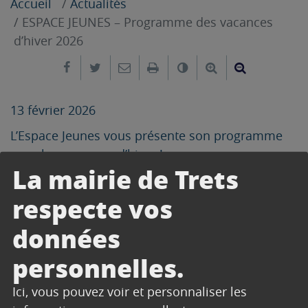
Accueil
Actualités
ESPACE JEUNES – Programme des vacances
d’hiver 2026
Partager sur Facebook
Partager sur Twitter
Envoyer par e-mail
Imprimer
Changer le contrast
Agrandir le tex
Réduire le
13 février 2026
L’Espace Jeunes vous présente son programme
pour les vacances d’hiver !
La mairie de Trets
Télécharger
respecte vos
données
CONTACT
personnelles.
Ici, vous pouvez voir et personnaliser les
SERVICE JEUNESSE