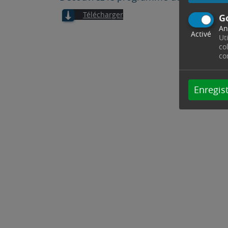
Télécharger
G
An
Activé
Ut
co
co
Enregist