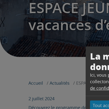
ESPACE JEU
vacances d’
La m
don
Ici, vous
collecton
Accueil
Actualités
ESPACE JEUNES 
de confid
2 juillet 2024
Tout ac
Découvrez le programme des vacances d