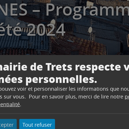
NES – Programm
été 2024
airie de Trets respecte 
nées personnelles.
 pouvez voir et personnaliser les informations que no
s sur vous. Pour en savoir plus, merci de lire notre
p
– Programme des vacances d’été 2024
entialité
.
cepter
Tout refuser
’été 2024 proposé par le service Jeunesse !