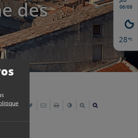
JEU
e des
06/08
28
vos
us
olitique
Partager sur Facebook
Partager sur Twitter
Envoyer par e-mail
Imprimer
Changer le contraste
Agrandir le texte
Réduire le text