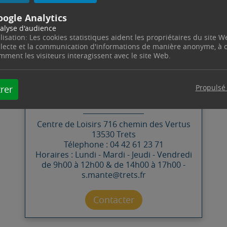
oogle Analytics
alyse d'audience
ilisation: Les cookies statistiques aident les propriétaires du site W
llecte et la communication d'informations de manière anonyme, à
mment les visiteurs interagissent avec le site Web.
CONTACT
Propulsé
rer
SERVICE JEUNESSE
Centre de Loisirs
716 chemin des Vertus
13530
Trets
Télephone : 04 42 61 23 71
Horaires : Lundi - Mardi - Jeudi - Vendredi
de 9h00 à 12h00 & de 14h00 à 17h00 -
s.mante@trets.fr
Contacter par mail
Contacter