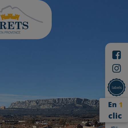
En
1
clic