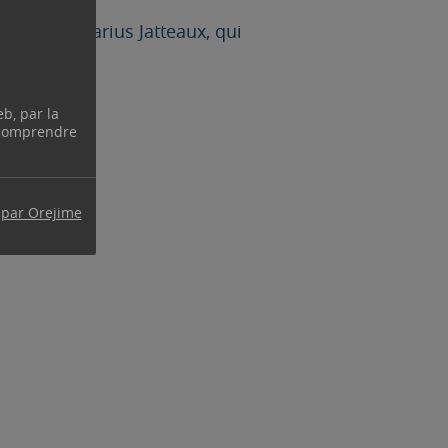
 – Avenue Marius Jatteaux, qui
eb, par la
 comprendre
 par Orejime