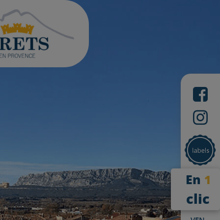
En
1
clic