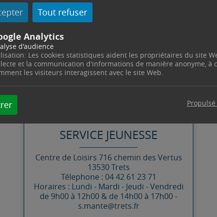
cepter
Tout refuser
n du transfert du Jardin de la Mine vers l’Escandihado
oogle Analytics
alyse d'audience
ilisation: Les cookies statistiques aident les propriétaires du site W
llecte et la communication d'informations de manière anonyme, à
mment les visiteurs interagissent avec le site Web.
CONTACT
Propulsé
rer
SERVICE JEUNESSE
Centre de Loisirs
716 chemin des Vertus
13530
Trets
Télephone : 04 42 61 23 71
Horaires : Lundi - Mardi - Jeudi - Vendredi
de 9h00 à 12h00 & de 14h00 à 17h00 -
s.mante@trets.fr