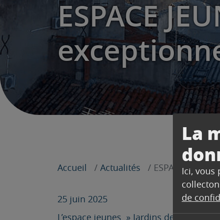
ESPACE JEU
exceptionne
La m
don
Accueil
Actualités
ESPACE JEUNES –
Ici, vous
collecton
de confid
25 juin 2025
L’espace jeunes » Jardins de la Mine »