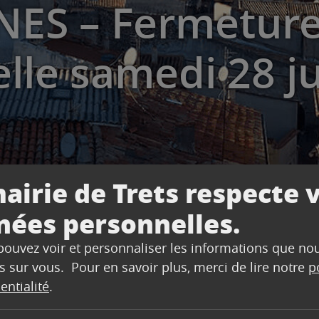
NES – Fermetur
lle samedi 28 j
airie de Trets respecte 
nées personnelles.
 Fermeture exceptionnelle samedi 28 juin 2025
 pouvez voir et personnaliser les informations que no
s sur vous. Pour en savoir plus, merci de lire notre
p
entialité
.
 sera exceptionnellement fermé le samedi 28 juin.