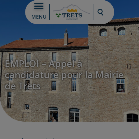
Moteur de re
MENU
EMPLOI – Appel à
candidature pour la Mairie
de Trets