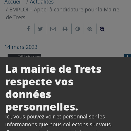
Accueil
Actualités
EMPLOI – Appel à candidature pour la Mairie
de Trets
Partager sur Facebook
Partager sur Twitter
Envoyer par e-mail
Imprimer
Changer le contrast
Agrandir le tex
Réduire le
14 mars 2023
Télécharger
La mairie de Trets
respecte vos
CONTACT
données
personnelles.
CABINET DU MAIRE
Secrétariat
Ici, vous pouvez voir et personnaliser les
informations que nous collectons sur vous.
Hôtel de Ville
Place du 14 Juillet
13530
Trets