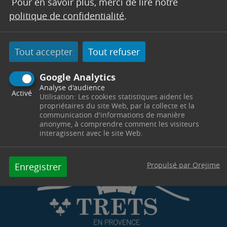
Pour en savoir plus, merci de lire notre
Télephone : 04 42 37 55 09
politique de confidentialité
.
Horaires : Du lundi au vendredi : 8h00 - 12h00 /
13h30 - 17h00 (vendredi 16h30) - cab@trets.fr
Tout accepter
Tout refuser
Contacter par mail
Contacter
Google Analytics
Analyse d'audience
Activé
Utilisation: Les cookies statistiques aident les
propriétaires du site Web, par la collecte et la
communication d'informations de manière
anonyme, à comprendre comment les visiteurs
interagissent avec le site Web.
Propulsé par Orejime
Enregistrer