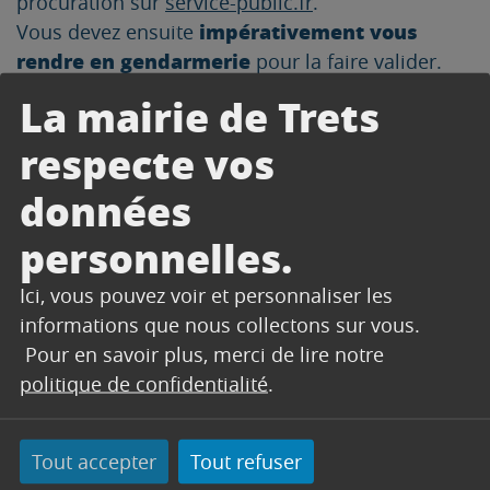
procuration sur
service-public.fr
.
impérativement vous
Vous devez ensuite
rendre en gendarmerie
pour la faire valider.
vous rendre
Vous pouvez également
La mairie de Trets
directement en gendarmerie
pour établir
respecte vos
votre procuration sans faire votre demande en
ligne.
données
personnelles.
Ici, vous pouvez voir et personnaliser les
informations que nous collectons sur vous.
Pour en savoir plus, merci de lire notre
politique de confidentialité
.
Tout accepter
Tout refuser