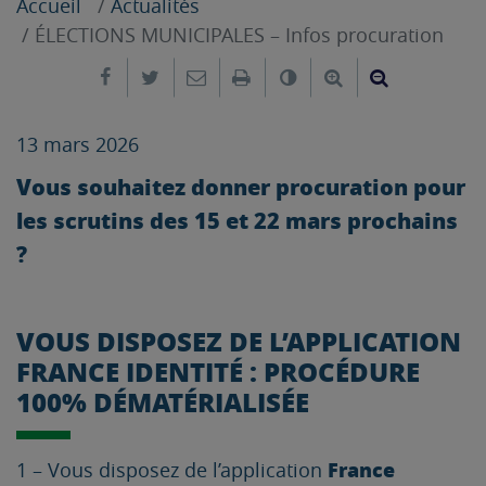
Accueil
Actualités
ÉLECTIONS MUNICIPALES – Infos procuration
Partager sur Facebook
Partager sur Twitter
Envoyer par e-mail
Imprimer
Changer le contrast
Agrandir le tex
Réduire le
13 mars 2026
Vous souhaitez donner procuration pour
les scrutins des 15 et 22 mars prochains
?
VOUS DISPOSEZ DE L’APPLICATION
FRANCE IDENTITÉ : PROCÉDURE
100% DÉMATÉRIALISÉE
France
1 – Vous disposez de l’application