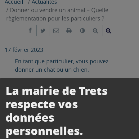
Accueil
Actualités
Donner ou vendre un animal – Quelle
règlementation pour les particuliers ?
Partager sur Facebook
Partager sur Twitter
Envoyer par e-mail
Imprimer
Changer le contrast
Agrandir le tex
Réduire le
17 février 2023
En tant que particulier, vous pouvez
donner un chat ou un chien.
Et vous ne pouvez vendre
La mairie de Trets
qu’occasionnellement un chat ou un
chien et uniquement un animal adulte.
respecte vos
Ces transactions sont réglementées.
données
+ d’informations
personnelles.
Source : Service-Public.fr