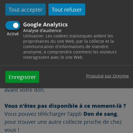
Tout accepter
Tout refuser
Google Analytics
Analyse d'audience
Activé
Utilisation: Les cookies statistiques aident les
propriétaires du site Web, par la collecte et la
Assurez-vous de pouvoir donner le jour J !
communication d'informations de manière
anonyme, à comprendre comment les visiteurs
Testez votre éligibilité au don
interagissent avec le site Web.
Comment préparer au mieux votre don de
sang ?
pièce
Pensez à vous munir d’une
Propulsé par Orejime
Enregistrer
d’identité
et de bien vous hydrater et manger
avant votre don.
Vous n’êtes pas disponible à ce moment-là ?
Don de sang
Vous pouvez télécharger l’appli
,
pour trouver une autre collecte proche de chez
vous !