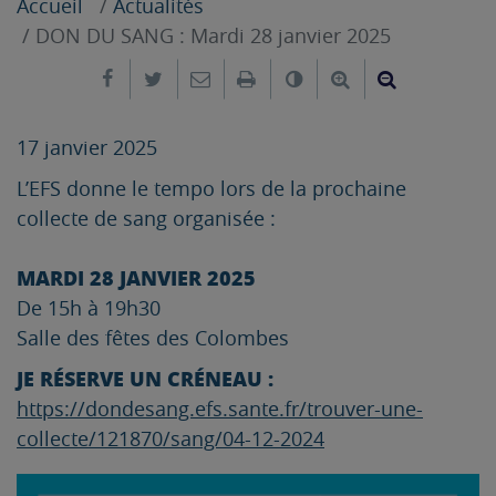
Accueil
Actualités
DON DU SANG : Mardi 28 janvier 2025
Partager sur Facebook
Partager sur Twitter
Envoyer par e-mail
Imprimer
Changer le contrast
Agrandir le tex
Réduire le
17 janvier 2025
L’EFS donne le tempo lors de la prochaine
collecte de sang organisée :
MARDI 28 JANVIER 2025
De 15h à 19h30
Salle des fêtes des Colombes
JE RÉSERVE UN CRÉNEAU :
https://dondesang.efs.sante.fr/trouver-une-
collecte/121870/sang/04-12-2024