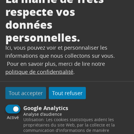
Assurez-vous de pouvoir donner le jour J !
respecte vos
Testez votre éligibilité au don en quelques
minutes sur
https://dondesang.efs.sante.fr/puis-
données
je-donner
personnelles.
Comment préparer au mieux votre don de
sang ?
pièce
Pensez à vous munir d’une
Ici, vous pouvez voir et personnaliser les
d’identité
et de bien vous hydrater et manger
informations que nous collectons sur vous.
avant votre don.
Pour en savoir plus, merci de lire notre
politique de confidentialité
.
Vous n’êtes pas disponible à ce moment-là ?
Don de sang
Vous pouvez télécharger l’appli
,
Tout accepter
Tout refuser
pour trouver une autre collecte proche de chez
vous !
Google Analytics
À bientôt,
Analyse d'audience
Activé
Utilisation: Les cookies statistiques aident les
Au plaisir de vous accueillir prochainement !
propriétaires du site Web, par la collecte et la
communication d'informations de manière