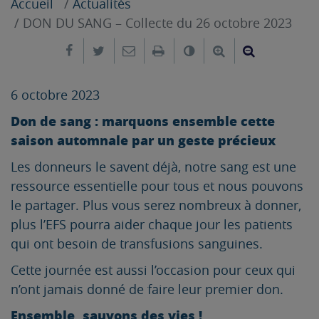
Accueil
Actualités
DON DU SANG – Collecte du 26 octobre 2023
Partager sur Facebook
Partager sur Twitter
Envoyer par e-mail
Imprimer
Changer le contrast
Agrandir le tex
Réduire le
6 octobre 2023
Don de sang : marquons ensemble cette
saison automnale par un geste précieux
Les donneurs le savent déjà, notre sang est une
ressource essentielle pour tous et nous pouvons
le partager. Plus vous serez nombreux à donner,
plus l’EFS pourra aider chaque jour les patients
qui ont besoin de transfusions sanguines.
Cette journée est aussi l’occasion pour ceux qui
n’ont jamais donné de faire leur premier don.
Ensemble, sauvons des vies !