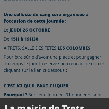
Une collecte de sang sera organisée à
l’occasion de cette journée :
JEUDI 26 OCTOBRE
Le
15H à 19H30
De
LES COLOMBES
A TRETS, SALLE DES FÊTES
Pour être sûr.e d’avoir une place et pour gagner
du temps le jour J, réservez un créneau de don en
cliquant sur le lien ci-dessous :
C’EST ICI QU’IL FAUT CLIQUER
Pourquoi ?
Sur cette journée, 91 donneurs sont
attendus pour sauver 273 vies.
La mairie de Trets