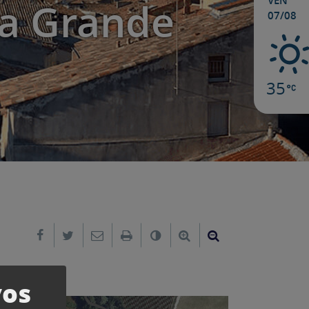
VEN
la Grande
07/08
35
Partager sur Facebook
Partager sur Twitter
Envoyer par e-mail
Imprimer
Changer le contraste
Agrandir le texte
Réduire le text
vos