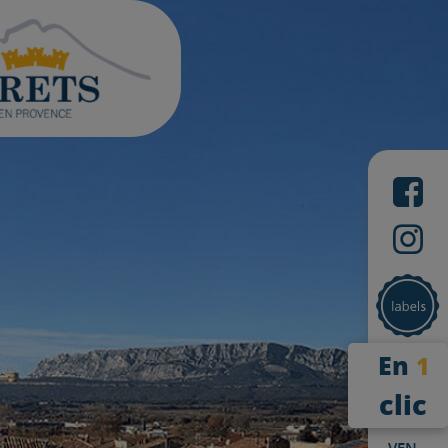
En
1
clic