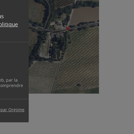
us
olitique
eb, par la
 comprendre
 par Orejime