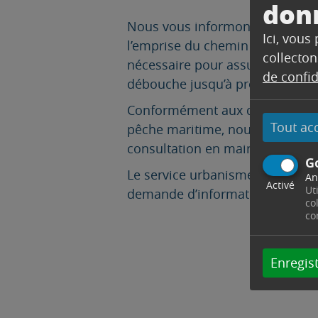
don
Nous vous informons que la C
Ici, vous
l’emprise du chemin rural de l
collecton
nécessaire pour assurer la sécu
de confid
débouche jusqu’à présent sur un
Conformément aux dispositions de
Tout ac
pêche maritime, nous informons 
jusqu’a
consultation en mairie
G
Le service urbanisme de la Ville
An
Activé
Ut
demande d’information 04.42.37
co
co
Enregist