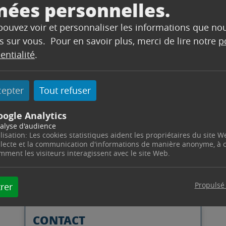
nées personnelles.
ommune projette prochainement de dévoyer
 pouvez voir et personnaliser les informations que no
a Grande Pugère. Ce dévoiement a été rendu
s sur vous. Pour en savoir plus, merci de lire notre
p
rité des usagers du chemin rural qui
entialité
.
 virage dangereux et très fréquenté de la D7.
 l’article L. 161-10-2 du Code rural et de la
cepter
Tout refuser
qu’un dossier est à votre disposition pour
u lundi 27 mars inclus
.
oogle Analytics
 se tient à votre disposition pour toute
alyse d'audience
ilisation: Les cookies statistiques aident les propriétaires du site W
.55.18.
llecte et la communication d'informations de manière anonyme, à
mment les visiteurs interagissent avec le site Web.
Propulsé
rer
CONTACT