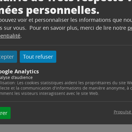
nées personnelles.
e matinée.
areils sensibles et de ne les rebrancher qu’une fois 
 pouvez voir et personnaliser les informations que no
s sur vous. Pour en savoir plus, merci de lire notre
p
entialité
.
cepter
Tout refuser
oogle Analytics
alyse d'audience
ilisation: Les cookies statistiques aident les propriétaires du site W
llecte et la communication d'informations de manière anonyme, à
mment les visiteurs interagissent avec le site Web.
Propulsé
rer