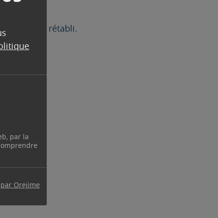
le courant rétabli.
us
olitique
eb, par la
 comprendre
 par Orejime