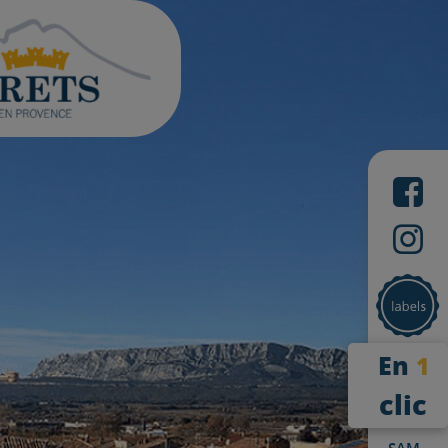
En
1
clic