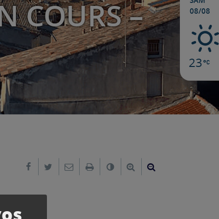
SAM
EN COURS –
08/08
23
Partager sur Facebook
Partager sur Twitter
Envoyer par e-mail
Imprimer
Changer le contraste
Agrandir le texte
Réduire le text
vos