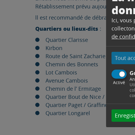
don
Rétablissement prévu aujourd’hui fin d
ll est recommandé de débrancher vos app
Ici, vous
collecton
Quartiers ou lieux-dits
:
de confid
Quartier Clarisse
Kirbon
Route de Saint Zacharie
Tout ac
Chemin des Bonnets
Lot Cambois
G
An
Avenue Cambois
Activé
Ut
Chemin de l’ Ermitage
co
co
Quartier Bout de Nice / la Blaque
Quartier Paget / Graffine
Quartier Longarel
Enregist