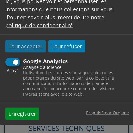
Ici, vous pouvez voir et personnaliser les
Chemin de Bendel
informations que nous collectons sur vous.
Quartier Domaine Grand Boise
Pour en savoir plus, merci de lire notre
Carraire des Templiers
politique de confidentialité
.
Place des Colombes
Quartier Grisole
1709, 1828 chemin de Fond de Tuille
Tout accepter
Tout refuser
Avenue de Grisole
Domaine de la Boucharde
Google Analytics
426 Chemin Carraire des Espardinaux
Analyse d'audience
Activé
Utilisation: Les cookies statistiques aident les
Chemin de Grisole
propriétaires du site Web, par la collecte et la
communication d'informations de manière
anonyme, à comprendre comment les visiteurs
interagissent avec le site Web.
CONTACT
Propulsé par Orejime
Enregistrer
SERVICES TECHNIQUES