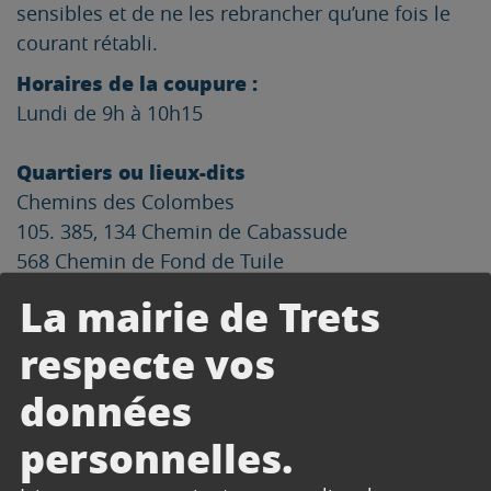
sensibles et de ne les rebrancher qu’une fois le
courant rétabli.
Horaires de la coupure :
Lundi de 9h à 10h15
Quartiers ou lieux-dits
Chemins des Colombes
105. 385, 134 Chemin de Cabassude
568 Chemin de Fond de Tuile
Route des Colombes
La mairie de Trets
222 Chemin de Cabassude Branche A
respecte vos
449, 1233 Carraire de Saint Michel
127, 445, 471, 733, 873, 1113, 1373, 1551, 324, 634,
données
680, 1208, N51, N91 Chemin de Grisole
Poste de la Bastide
personnelles.
Allée de la Gardi