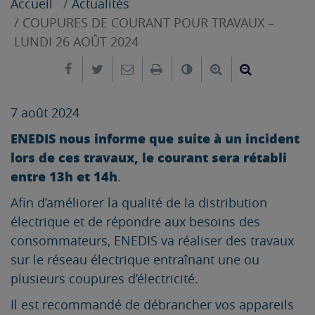
Accueil
Actualités
COUPURES DE COURANT POUR TRAVAUX –
LUNDI 26 AOÛT 2024
Partager sur Facebook
Partager sur Twitter
Envoyer par e-mail
Imprimer
Changer le contrast
Agrandir le tex
Réduire le
7 août 2024
ENEDIS nous informe que suite à un incident
lors de ces travaux, le courant sera rétabli
entre 13h et 14h
.
Afin d’améliorer la qualité de la distribution
électrique et de répondre aux besoins des
consommateurs, ENEDIS va réaliser des travaux
sur le réseau électrique entraînant une ou
plusieurs coupures d’électricité.
Il est recommandé de débrancher vos appareils