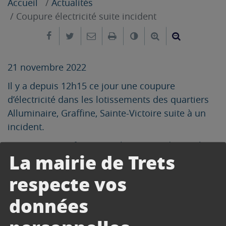
Accueil
Actualités
Coupure électricité suite incident
Partager sur Facebook
Partager sur Twitter
Envoyer par e-mail
Imprimer
Changer le contrast
Agrandir le tex
Réduire le
21 novembre 2022
Il y a depuis 12h15 ce jour une coupure
d’électricité dans les lotissements des quartiers
Alluminaire, Graffine, Sainte-Victoire suite à un
incident.
ENEDIS nous informe que le courant devrait être
La mairie de Trets
rétabli vers 16h30.
respecte vos
données
CONTACT