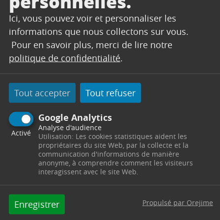
personnelles.
Ici, vous pouvez voir et personnaliser les
SERVICES TECHNIQUES
informations que nous collectons sur vous.
Secrétariat
Pour en savoir plus, merci de lire notre
politique de confidentialité
.
Centre Technique Municipal
Chemin des Vertus
13530
Trets
Télephone : 04 42 61 23 90 / 04 42 61 23 91
Tout accepter
Tout refuser
Horaires : Du lundi au jeudi de 8h00 à 12h00 et de
13h30 à 17h30 - le vendredi de 8h00 à 12h00 -
servicestechniques@trets.fr
Google Analytics
Analyse d'audience
Activé
Contacter par mail
Contacter
Utilisation: Les cookies statistiques aident les
propriétaires du site Web, par la collecte et la
communication d'informations de manière
anonyme, à comprendre comment les visiteurs
interagissent avec le site Web.
Propulsé par Orejime
Enregistrer