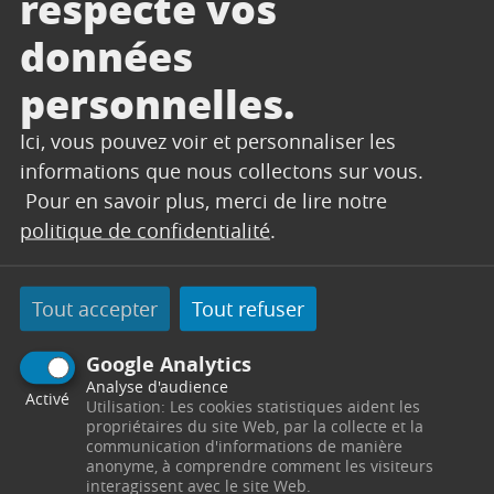
respecte vos
1544, 1756, 1409BIS chemin DES BONNETS
données
chemin DE LA BLAQUE
personnelles.
Ici, vous pouvez voir et personnaliser les
informations que nous collectons sur vous.
CONTACT
Pour en savoir plus, merci de lire notre
politique de confidentialité
.
SERVICES TECHNIQUES
Secrétariat
Tout accepter
Tout refuser
Centre Technique Municipal
Chemin des Vertus
Google Analytics
13530
Trets
Télephone : 04 42 61 23 90 / 04 42 61 23 91
Analyse d'audience
Activé
Utilisation: Les cookies statistiques aident les
Horaires : Du lundi au jeudi de 8h00 à 12h00 et de
propriétaires du site Web, par la collecte et la
13h30 à 17h30 - le vendredi de 8h00 à 12h00 -
communication d'informations de manière
servicestechniques@trets.fr
anonyme, à comprendre comment les visiteurs
interagissent avec le site Web.