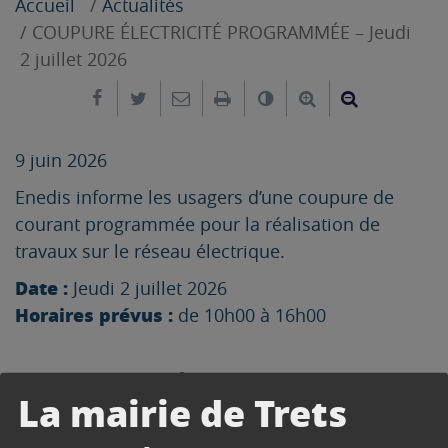
Accueil
Actualités
COUPURE ÉLECTRICITÉ PROGRAMMÉE – Jeudi
2 juillet 2026
Partager sur Facebook
Partager sur Twitter
Envoyer par e-mail
Imprimer
Changer le contrast
Agrandir le tex
Réduire le
9 juin 2026
Enedis informe les usagers d’une coupure de
courant programmée pour la réalisation de
travaux sur le réseau électrique.
Date :
Jeudi 2 juillet 2026
Horaires prévus :
de 10h00 à 16h00
Secteurs concernés :
La mairie de Trets
435 av DES BONNETS
1, 185, 193, 1409, 1471, 1937, 2091, 1358,