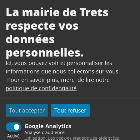
Enedis appelle à la prudence.
La mairie de Trets
Pour procéder à l’élagage, d’une part, et aux
respecte vos
réparations d’autres part, les services d’Enedis
vont devoir mettre hors service l’alimentation
données
électrique du secteur.
personnelles.
Une coupure est prévue ce jour de 9h30 à
16h
Ici, vous pouvez voir et personnaliser les
informations que nous collectons sur vous.
Pour en savoir plus, merci de lire notre
politique de confidentialité
.
CONTACT
Tout accepter
Tout refuser
SERVICES TECHNIQUES
Google Analytics
Secrétariat
Analyse d'audience
Activé
Utilisation: Les cookies statistiques aident les