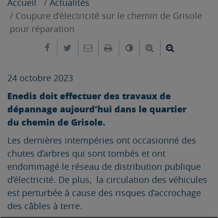
Accueil
Actualités
Coupure d’électricité sur le chemin de Grisole
pour réparation
Partager sur Facebook
Partager sur Twitter
Envoyer par e-mail
Imprimer
Changer le contrast
Agrandir le tex
Réduire le
24 octobre 2023
Enedis doit effectuer des travaux de
dépannage aujourd’hui dans le quartier
du chemin de Grisole.
Les dernières intempéries ont occasionné des
chutes d’arbres qui sont tombés et ont
endommagé le réseau de distribution publique
d’électricité. De plus, la circulation des véhicules
est perturbée à cause des risques d’accrochage
des câbles à terre.