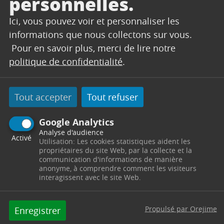
personnelles.
Ici, vous pouvez voir et personnaliser les
SERVICES TECHNIQUES
informations que nous collectons sur vous.
Secrétariat
Pour en savoir plus, merci de lire notre
politique de confidentialité
.
Centre Technique Municipal
Chemin des Vertus
13530
Trets
Télephone : 04 42 61 23 90 / 04 42 61 23 91
Tout accepter
Tout refuser
Horaires : Du lundi au jeudi de 8h00 à 12h00 et de
13h30 à 17h30 - le vendredi de 8h00 à 12h00 -
servicestechniques@trets.fr
Google Analytics
Analyse d'audience
Activé
Utilisation: Les cookies statistiques aident les
Contacter par mail
Contacter
propriétaires du site Web, par la collecte et la
communication d'informations de manière
anonyme, à comprendre comment les visiteurs
interagissent avec le site Web.
Propulsé par Orejime
Enregistrer