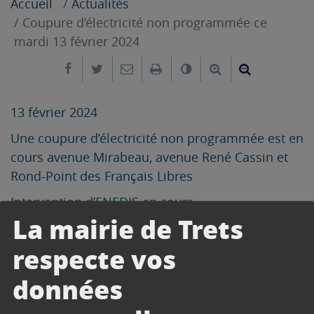
Accueil
Actualités
Coupure d’électricité non programmée ce
mardi 13 février 2024
Partager sur Facebook
Partager sur Twitter
Envoyer par e-mail
Imprimer
Changer le contrast
Agrandir le tex
Réduire le
13 février 2024
Une coupure d’électricité non programmée est en
cours avenue Mirabeau, avenue René Cassin et
Rond-Point des Français Libres
Intervention d’ENEDIS en cours.
La mairie de Trets
Heure probable de réalimentation : 15h30
respecte vos
données
CONTACT