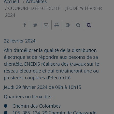
Accueil
Actualités
COUPURE D’ÉLECTRICITÉ – JEUDI 29 FÉVRIER
2024
Partager sur Facebook
Partager sur Twitter
Envoyer par e-mail
Imprimer
Changer le contrast
Agrandir le tex
Réduire le
22 février 2024
Afin d’améliorer la qualité de la distribution
électrique et de répondre aux besoins de sa
clientèle, ENEDIS réalisera des travaux sur le
réseau électrique et qui entraîneront une ou
plusieurs coupures d’électricité
Jeudi 29 février 2024 de 09h à 10h15
Quartiers ou lieux dits :
Chemin des Colombes
105, 385, 134, 29 Chemin de Cabassude