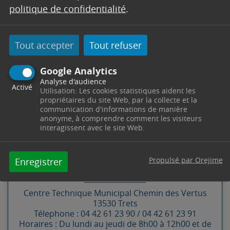
1 quartier la Boucharde
politique de confidentialité
.
423, 789, 1397, 716A chemin de la Boucharde
1529, 700 route de Grisole
Chemin de Bendel
Tout accepter
Tout refuser
Chemin de Valveine
Google Analytics
Analyse d'audience
Activé
Utilisation: Les cookies statistiques aident les
propriétaires du site Web, par la collecte et la
communication d'informations de manière
CONTACT
anonyme, à comprendre comment les visiteurs
interagissent avec le site Web.
SERVICES TECHNIQUES
Propulsé par Orejime
Enregistrer
Secrétariat
Centre Technique Municipal
Chemin des Vertus
13530
Trets
Télephone : 04 42 61 23 90 / 04 42 61 23 91
Horaires : Du lundi au jeudi de 8h00 à 12h00 et de