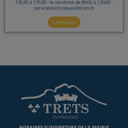
13h30 à 17h30 - le vendredi de 8h00 à 12h00 -
servicestechniques@trets.fr
Contacter par mail
Contacter
HORAIRES D'OUVERTURE DE LA MAIRIE