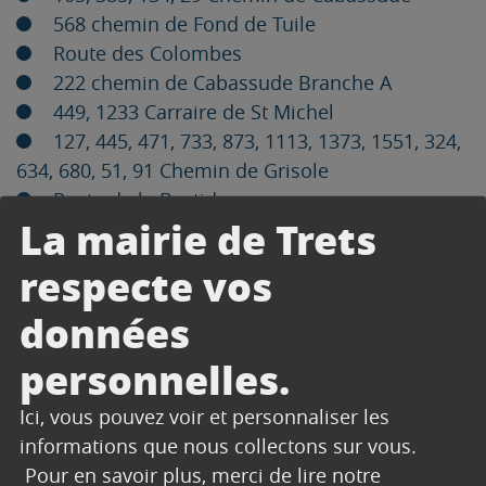
568 chemin de Fond de Tuile
Route des Colombes
222 chemin de Cabassude Branche A
449, 1233 Carraire de St Michel
127, 445, 471, 733, 873, 1113, 1373, 1551, 324,
634, 680, 51, 91 Chemin de Grisole
Poste de la Bastide
La mairie de Trets
Allée de la Gardi
3 chemin de Bendel
respecte vos
Quartier Domaine Grand Boise
Carraire des Templiers
données
Place des Colombes
personnelles.
Quartier Grisole
1709, 1828 chemin de Fond de Tuile
Ici, vous pouvez voir et personnaliser les
Domaine de la Boucharde
informations que nous collectons sur vous.
Chemin de Grisole
Pour en savoir plus, merci de lire notre